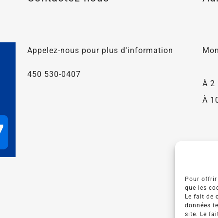
Appelez-nous pour plus d'information
Mon
450 530-0407
À 2
À 1
Pour offrir
que les co
Le fait de
données te
site. Le f