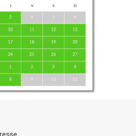
J
V
S
D
3
4
5
6
10
11
12
13
17
18
19
20
24
25
26
27
1
2
3
4
8
9
10
11
resse