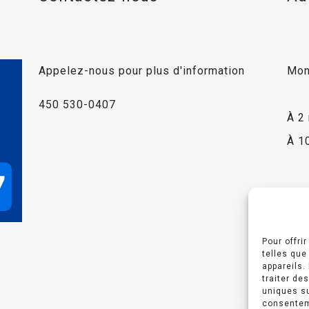
Appelez-nous pour plus d'information
Mon
450 530-0407
À 2
À 1
Pour offri
telles que
appareils.
traiter de
uniques su
consenteme