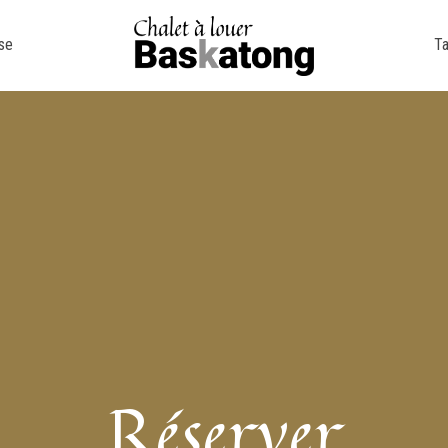
se
Ta
Réserver