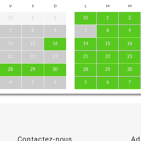
V
S
D
L
M
M
31
1
2
31
1
2
7
8
9
7
8
9
14
15
16
14
15
16
21
22
23
21
22
23
28
29
30
28
29
30
4
5
6
5
6
7
Contactez-nous
Ad